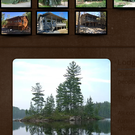
Lodg
Our 2
people
They’re
All co
runnin
showe