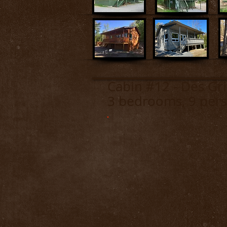
Cabin #12
- Des
3 bedrooms, 9 pers